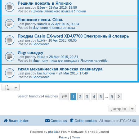
Решили поехать в Японию
Last post by
BJee
«
29 Apr 2015, 19:59
Posted in
Школы японского языка в Японии
Японские песни. Сёва.
Last post by
saniok
«
27 Apr 2015, 09:24
Posted in
Изучение японского языка
Продам Casio EX-word XD-U7700 Электронный словарь
Last post by
kzikli
«
18 Apr 2015, 08:05
Posted in
Барахолка
Ищу соседку
Last post by
Nuka
«
28 Mar 2015, 22:31
Posted in
Ищу попутчика для поездки в Японию на учёбу
тихая механическая японская клавиатура
Last post by
kuchumovn
«
24 Mar 2015, 17:49
Posted in
Барахолка
Page
1
of
9
1
2
3
4
5
9
Next
Search found 224 matches
…
Jump to
Board index
Contact us
Delete cookies
All times are
UTC+03:00
Powered by
phpBB
® Forum Software © phpBB Limited
Privacy
|
Terms