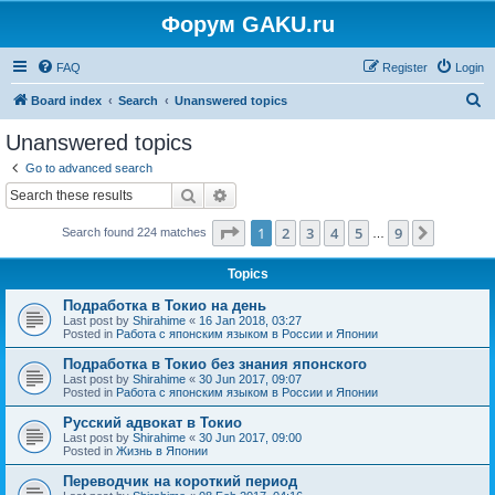
Форум GAKU.ru
FAQ
Register
Login
S
Board index
Search
Unanswered topics
e
Unanswered topics
a
Go to advanced search
r
Search
Advanced search
c
Page
1
of
9
1
2
3
4
5
9
Next
Search found 224 matches
h
…
Topics
Подработка в Токио на день
Last post by
Shirahime
«
16 Jan 2018, 03:27
Posted in
Работа с японским языком в России и Японии
Подработка в Токио без знания японского
Last post by
Shirahime
«
30 Jun 2017, 09:07
Posted in
Работа с японским языком в России и Японии
Русский адвокат в Токио
Last post by
Shirahime
«
30 Jun 2017, 09:00
Posted in
Жизнь в Японии
Переводчик на короткий период