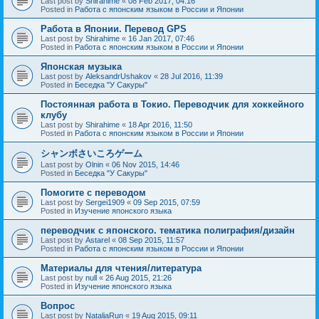
Last post by
Shirahime
«
08 Feb 2017, 04:16
Posted in
Работа с японским языком в России и Японии
Работа в Японии. Перевод GPS
Last post by
Shirahime
«
16 Jan 2017, 07:46
Posted in
Работа с японским языком в России и Японии
Японская музыка
Last post by
AleksandrUshakov
«
28 Jul 2016, 11:39
Posted in
Беседка "У Cакуры"
Постоянная работа в Токио. Переводчик для хоккейного
клубу
Last post by
Shirahime
«
18 Apr 2016, 11:50
Posted in
Работа с японским языком в России и Японии
シャンボさいころゲーム
Last post by
Olnin
«
06 Nov 2015, 14:46
Posted in
Беседка "У Cакуры"
Помогите с переводом
Last post by
Sergei1909
«
09 Sep 2015, 07:59
Posted in
Изучение японского языка
переводчик с японского. тематика полиграфия/дизайн
Last post by
Astarel
«
08 Sep 2015, 11:57
Posted in
Работа с японским языком в России и Японии
Материалы для чтения/литература
Last post by
null
«
26 Aug 2015, 21:26
Posted in
Изучение японского языка
Вопрос
Last post by
NataliaRun
«
19 Aug 2015, 09:11