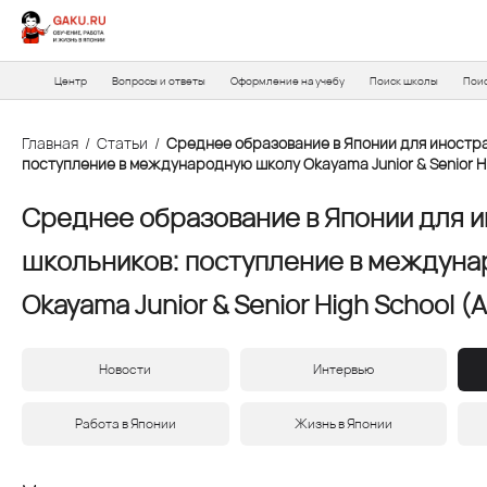
Центр
Вопросы и ответы
Оформление на учебу
Поиск школы
Пои
Главная
/
Статьи
/
Среднее образование в Японии для иностр
поступление в международную школу Okayama Junior & Senior Hi
Среднее образование в Японии для 
школьников: поступление в междун
Okayama Junior & Senior High School (A
Новости
Интервью
Работа в Японии
Жизнь в Японии